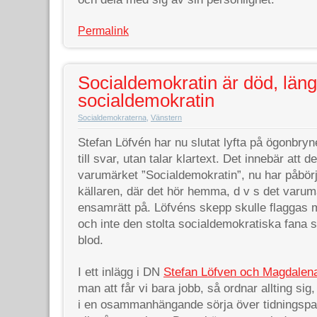
Permalink
Socialdemokratin är död, läng
socialdemokratin
Socialdemokraterna
,
Vänstern
Stefan Löfvén har nu slutat lyfta på ögonbryne
till svar, utan talar klartext. Det innebär att 
varumärket ”Socialdemokratin”, nu har påbörja
källaren, där det hör hemma, d v s det varu
ensamrätt på. Löfvéns skepp skulle flaggas 
och inte den stolta socialdemokratiska fana 
blod.
I ett inlägg i DN
Stefan Löfven och Magdalen
man att får vi bara jobb, så ordnar allting si
i en osammanhängande sörja över tidningspapp