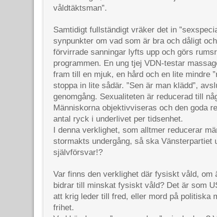
våldtäktsman”.
Samtidigt fullständigt vräker det in ”sexspeci
synpunkter om vad som är bra och dåligt oc
förvirrade sanningar lyfts upp och görs rumsre
programmen. En ung tjej VDN-testar massa
fram till en mjuk, en hård och en lite mindre
stoppa in lite sådär. ”Sen är man klädd”, avsl
genomgång. Sexualiteten är reducerad till någ
Människorna objektivviseras och den goda re
antal ryck i underlivet per tidsenhet.
I denna verklighet, som alltmer reducerar mä
stormakts undergång, så ska Vänsterpartiet u
självförsvar!?
Var finns den verklighet där fysiskt våld, om 
bidrar till minskat fysiskt våld? Det är som
att krig leder till fred, eller mord på politiska
frihet.