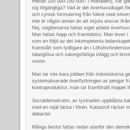
mellan 100 000-150 000:- i månaden), var går
sig tillgängliga? Vad är det överhuvudtaget fö
och cynisk formulering från folket med silve
inte är någon annan än att skjuta ansvar ifrån
Nej, ungdomarna fattas inget arbete överhuv
Man fattas hopp och framtidstro. Man lever i
som en följd av det inkompetenta ledarskapet 
framstått som tydligare än i Löfvén/Andersson
talanglösa och salongsfähiga inlägg och bris
vision.
Man tar inte bara jobben från människorna 
systematiserade överflyttningen av pengar från
kontraproduktivt, man tar framförallt hoppet 
Socialdemokratin, av tystnaden uppblåsta bal
med en rejäl läcka i fören. Katastrof räcker in
debaclet.
Många beslut fattas redan utanför den demok