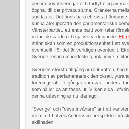
genom privatiseringar och förflyttning av m
öppna, till det privata slutna. Gränserna mella
suddas ut. Det finns bara ett sista flämtande
kunna återupprätta den parlamentariska demo
Vänsterpartiet, ett enda parti som talar fördel
människovärde och självförverkligande.
Ett e
människan som en produktionsenhet i ett sys
eventuellt, för det är verkligen eventuellt. E
Sverige redan i inbördeskrig, inklusive militär
Sveriges största tillgång är rent vatten, hög l
tradition av parlamentarisk demokrati, yttran
föreningsrätt. Tillgångar som varit under att
som håller på att fasas ut. Vilken sida Löfvé
denna utfasning är nu klarlagd.
”Sverige” och ”dess invånare” är i ett vänst
men i ett Löfvén/Andersson-perspektiv två ski
skillnaden.