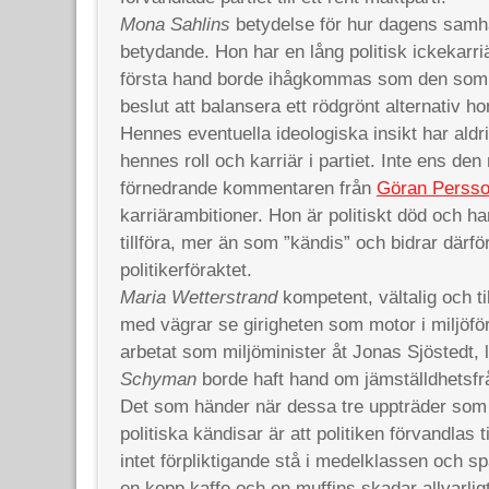
Mona Sahlins
betydelse för hur dagens samhä
betydande. Hon har en lång politisk ickekarri
första hand borde ihågkommas som den som v
beslut att balansera ett rödgrönt alternativ ho
Hennes eventuella ideologiska insikt har aldri
hennes roll och karriär i partiet. Inte ens d
förnedrande kommentaren från
Göran Perss
karriärambitioner. Hon är politiskt död och ha
tillföra, mer än som ”kändis” och bidrar därför 
politikerföraktet.
Maria Wetterstrand
kompetent, vältalig och ti
med vägrar se girigheten som motor i miljöfö
arbetat som miljöminister åt Jonas Sjöstedt,
Schyman
borde haft hand om jämställdhetsfr
Det som händer när dessa tre uppträder so
politiska kändisar är att politiken förvandlas til
intet förpliktigande stå i medelklassen och spa
en kopp kaffe och en muffins skadar allvarligt