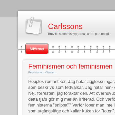
Carlssons
Brev till samhällsbyggarna, ta det personligt.
AlfVerner
Feminismen och feminismen
Feminismen
,
Vänstern
Hopplös romantiker. Jag hatar ägglossningar,
som beskrivs som fettvalkar. Jag hatar hen-
Nej, förresten, jag föraktar den. Att överhuvu
detta tjafs gör mig mer än irriterad. Och varfö
feministerna ”snippa”? Varför löper man inte li
som utgångsläge och kallar kuken för ”foten”