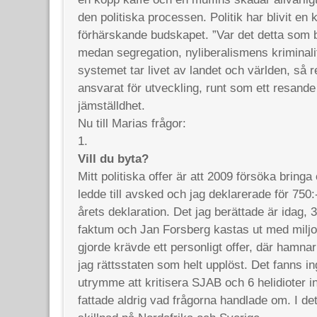
den politiska processen. Politik har blivit en ka
förhärskande budskapet. ”Var det detta som bl
medan segregation, nyliberalismens kriminali
systemet tar livet av landet och världen, så r
ansvarat för utveckling, runt som ett resande
jämställdhet.
Nu till Marias frågor:
1.
Vill du byta?
Mitt politiska offer är att 2009 försöka bring
ledde till avsked och jag deklarerade för 750
årets deklaration. Det jag berättade är idag, 3
faktum och Jan Forsberg kastas ut med miljon
gjorde krävde ett personligt offer, där hamnar 
jag rättsstaten som helt upplöst. Det fanns i
utrymme att kritisera SJAB och 6 helidioter i
fattade aldrig vad frågorna handlade om. I det 