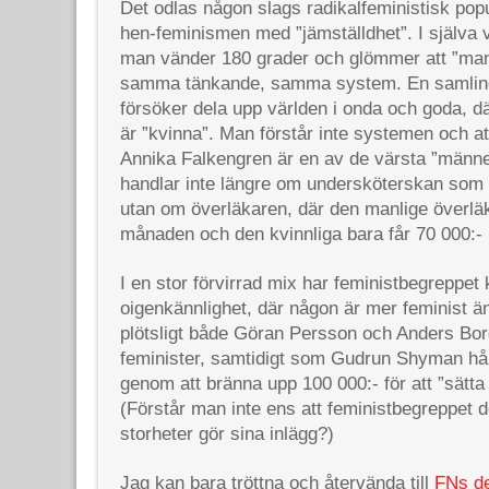
Det odlas någon slags radikalfeministisk pop
hen-feminismen med ”jämställdhet”. I själva v
man vänder 180 grader och glömmer att ”mann
samma tänkande, samma system. En samling
försöker dela upp världen i onda och goda, d
är ”kvinna”. Man förstår inte systemen och a
Annika Falkengren är en av de värsta ”männe
handlar inte längre om undersköterskan som b
utan om överläkaren, där den manlige överläk
månaden och den kvinnliga bara får 70 000:-
I en stor förvirrad mix har feministbegreppet k
oigenkännlighet, där någon är mer feminist 
plötsligt både Göran Persson och Anders Bo
feminister, samtidigt som Gudrun Shyman hån
genom att bränna upp 100 000:- för att ”sätta 
(Förstår man inte ens att feministbegreppet 
storheter gör sina inlägg?)
Jag kan bara tröttna och återvända till
FNs de