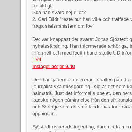
försiktigt”.
Ska han svara nej eller?
2. Carl Bildt ”reste hur han ville och träffade 
fråga statsministern om lov”
Det var knappast det svaret Jonas Sjöstedt g
nyhetssändning. Han informerade anhöriga, i
informell och med facit i hand skulle UD info
TV4
Inslaget börjar 9.40
Den här fjädern accelererar i skallen på ett an
journalistiska missgärning i sig är det som k
halmstrå. Just det informella spelet, den per
kanske någon påminnelse från den afrikansk
och Sverige som de små ländernas företrädar
öppningar.
Sjöstedt riskerade ingenting, däremot kan en 