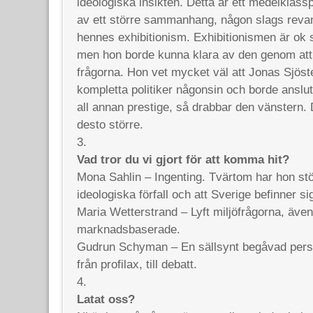
ideologiska insikten. Detta är ett medelklassp
av ett större sammanhang, någon slags rev
hennes exhibitionism. Exhibitionismen är ok
men hon borde kunna klara av den genom att 
frågorna. Hon vet mycket väl att Jonas Sjöst
kompletta politiker någonsin och borde anslu
all annan prestige, så drabbar den vänstern.
desto större.
3.
Vad tror du vi gjort för att komma hit?
Mona Sahlin – Ingenting. Tvärtom har hon stör
ideologiska förfall och att Sverige befinner sig
Maria Wetterstrand – Lyft miljöfrågorna, äve
marknadsbaserade.
Gudrun Schyman – En sällsynt begåvad pers
från profilax, till debatt.
4.
Latat oss?