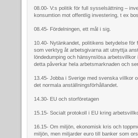
08.00- V:s politik för full sysselsättning – inv
konsumtion mot offentlig investering, t ex b
08.45- Fördelningen, ett mål i sig.
10.40- Nytänkandet, politikens betydelse för 
som verktyg åt arbetsgivarna att utnyttja ans
löndedumping och hänsynslösa arbetsvillkor i
detta påverkar hela arbetsmarknaden och ser
13.45- Jobba i Sverige med svenska villkor o
det normala anställningsförhållandet.
14.30- EU och storföretagen
15.15- Socialt protokoll i EU kring arbetsvillk
16.15- Om miljön, ekonomisk kris och toppmöt
miljön, men miljarder euro till banker som or