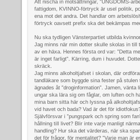
Att nischa in motsättningar, ”UNGDOMS-arb
fattigdom, KVINNO-förtryck är usel politik, po
ena mot det andra. Det handlar om arbetslösh
förtryck oavsett prefix ska det bekämpas med
Nu ska tydligen Vänsterpartiet utbilda kvinnor
Jag minns när min dotter skulle skolas in til
av en häxa. Hennes första ord var: ”Detta med
är inget farligt”. Kärring, dum i huvudet. Dot
skräck.
Jag minns alkoholtjafset i skolan, där ordfö
tandläkare som byggde sina fester på stulen t
ägnades åt ”droginformation”. Jamen, vänta lit
ungar ska lära sig om fåglar, om luften och h
mina barn sitta här och lyssna på alkoholtjafs
vid havet och bada? Vad är det för idiotfokus
Självförsvar i ”pungspark och spring som fan”
hållning till livet? Blir inte varje manligt nä
handling? Hur ska det värderas, när ska spar
det för frågor, för mentalitet? ”Varje man är en