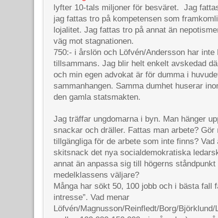
lyfter 10-tals miljoner för besväret. Jag fatta
jag fattas tro på kompetensen som framkomlig
lojalitet. Jag fattas tro på annat än nepotism
väg mot stagnationen.
750:- i årslön och Löfvén/Andersson har inte
tillsammans. Jag blir helt enkelt avskedad dä
och min egen advokat är för dumma i huvudet 
sammanhangen. Samma dumhet huserar inom
den gamla statsmakten.
Jag träffar ungdomarna i byn. Man hänger uppg
snackar och dräller. Fattas man arbete? Gör ma
tillgängliga för de arbete som inte finns? Vad 
skitsnack det nya socialdemokratiska ledarsk
annat än anpassa sig till högerns ståndpunkt 
medelklassens väljare?
Många har sökt 50, 100 jobb och i bästa fall få
intresse”. Vad menar
Löfvén/Magnusson/Reinfledt/Borg/Björklund/L