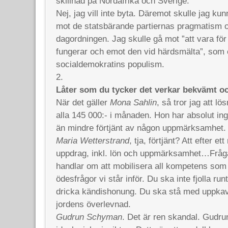
skillnad på Nordafrika och Sverige.
Nej, jag vill inte byta. Däremot skulle jag kunn
mot de statsbärande partiernas pragmatism o
dagordningen. Jag skulle gå mot ”att vara för
fungerar och emot den vid härdsmälta”, som
socialdemokratins populism.
2.
Låter som du tycker det verkar bekvämt oc
När det gäller
Mona Sahlin
, så tror jag att lö
alla 145 000:- i månaden. Hon har absolut ingen
än mindre förtjänt av någon uppmärksamhet.
Maria Wetterstrand
, tja, förtjänt? Att efter ett
uppdrag, inkl. lön och uppmärksamhet…Frågan
handlar om att mobilisera all kompetens som
ödesfrågor vi står inför. Du ska inte fjolla ru
dricka kändishonung. Du ska stå med uppkavl
jordens överlevnad.
Gudrun Schyman
. Det är ren skandal. Gudru