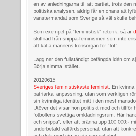
en av anledningarna till att partiet, trots den
politiska analysen, aldrig får en chans att lyft
vänstermandat som Sverige så väl skulle be
Som exempel på ”feministisk” retorik, så är
d
skillnad från snippa-feminismen som inte e
att kalla mannens könsorgan för ”fot”.
Lägg ner den fullständigt befängda idén om sj
Börja simma istället.
20120615
Sveriges feministiskaste feminist
. En kvinna s
patriarkal anpassning, utan som verkligen rör 
sin kvinnliga identitet mitt i den mest mansd
Utöver det visar hon politiskt mod och tillför h
fotbollens svettiga omklädningsrum. Här hand
och snippa”, eller att bränna upp 100 000:- mit
underbetald välfärdspersonal, utan att konkret 
och dela med sig av sin personlighet.