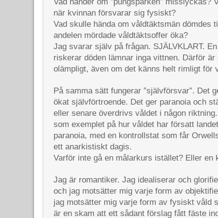
Vad händer om ”pungsparken” misslyckas? 
när kvinnan försvarar sig fysiskt?
Vad skulle hända om våldtäktsmän dömdes til
andelen mördade våldtäktsoffer öka?
Jag svarar själv på frågan. SJÄLVKLART. E
riskerar döden lämnar inga vittnen. Därför är
olämpligt, även om det känns helt rimligt för
På samma sätt fungerar ”självförsvar”. Det ger
ökat självförtroende. Det ger paranoia och st
eller senare överdrivs våldet i någon riktnin
som exemplet på hur våldet har försatt landet
paranoia, med en kontrollstat som får Orwell
ett anarkistiskt dagis.
Varför inte gå en målarkurs istället? Eller en 
Jag är romantiker. Jag idealiserar och glorifie
och jag motsätter mig varje form av objektif
jag motsätter mig varje form av fysiskt våld
är en skam att ett sådant förslag fått fäste i