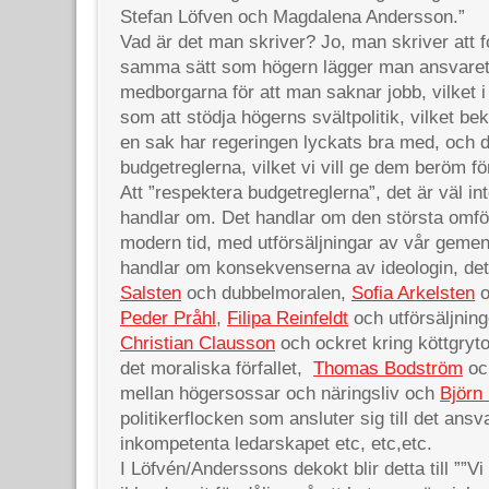
Stefan Löfven och Magdalena Andersson.”
Vad är det man skriver? Jo, man skriver att fo
samma sätt som högern lägger man ansvaret
medborgarna för att man saknar jobb, vilket 
som att stödja högerns svältpolitik, vilket be
en sak har regeringen lyckats bra med, och d
budgetreglerna, vilket vi vill ge dem beröm för
Att ”respektera budgetreglerna”, det är väl i
handlar om. Det handlar om den största omför
modern tid, med utförsäljningar av vår ge
handlar om konsekvenserna av ideologin, de
Salsten
och dubbelmoralen,
Sofia Arkelsten
o
Peder Pråhl
,
Filipa Reinfeldt
och utförsäljning
Christian Clausson
och ockret kring köttgryt
det moraliska förfallet,
Thomas Bodström
oc
mellan högersossar och näringsliv och
Björn
politikerflocken som ansluter sig till det ans
inkompetenta ledarskapet etc, etc,etc.
I Löfvén/Anderssons dekokt blir detta till ””V