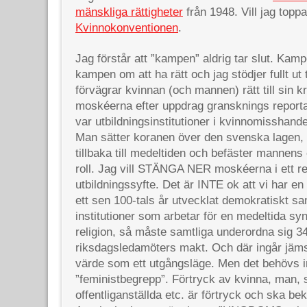
mänskliga rättigheter
från 1948. Vill jag toppa 
Kvinnokonventionen
.
Jag förstår att ”kampen” aldrig tar slut. Ka
kampen om att ha rätt och jag stödjer fullt ut
förvägrar kvinnan (och mannen) rätt till sin k
moskéerna efter uppdrag gransknings report
var utbildningsinstitutioner i kvinnomisshande
Man sätter koranen över den svenska lagen,
tillbaka till medeltiden och befäster mannen
roll. Jag vill STÄNGA NER moskéerna i ett re
utbildningssyfte. Det är INTE ok att vi har e
ett sen 100-tals år utvecklat demokratiskt sa
institutioner som arbetar för en medeltida s
religion, så måste samtliga underordna sig 3
riksdagsledamöters makt. Och där ingår jämst
värde som ett utgångsläge. Men det behövs i
”feministbegrepp”. Förtryck av kvinna, man, s
offentliganställda etc. är förtryck och ska b