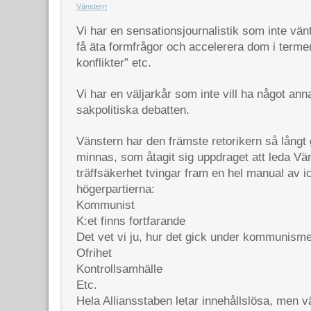
Vänstern
Vi har en sensationsjournalistik som inte vän
få äta formfrågor och accelerera dom i termer a
konflikter” etc.
Vi har en väljarkår som inte vill ha något ann
sakpolitiska debatten.
Vänstern har den främste retorikern så långt
minnas, som åtagit sig uppdraget att leda Vä
träffsäkerhet tvingar fram en hel manual av 
högerpartierna:
Kommunist
K:et finns fortfarande
Det vet vi ju, hur det gick under kommunism
Ofrihet
Kontrollsamhälle
Etc.
Hela Alliansstaben letar innehållslösa, men