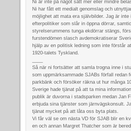
Ni är inte på något sätt mer eller mindre bel
Ni har fått ett medialt genomslag och utnyttj
möjlighet att mata era självbilder. Jag är int
efterpolitiker som slår in öppna dörrar, samti
styrelserummens tunga ekdörrar stängs, för
furstendömen slasch avdemokratiserar Sver
hjälp av en politisk ledning som inte förstår a
1920-talets Tyskland.
____
Så när ni fortsätter att samla trogna inne i st
som uppmärksammade SJABs förfall redan för
parkbänk och försöker räkna ut hur många 1
Sverige hade tjänat på att ta mina information
publik är duvorna i stadsparken medan Jan Fo
erbjuda sina tjänster som järnvägskonsult. J
tjänat mycket på att låta oss byta plats.
Vi får väl se om nästa VD för SJAB blir en kvi
en och annan Margret Thatcher som är beredd