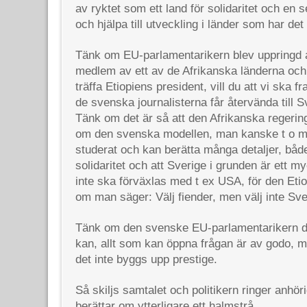
av ryktet som ett land för solidaritet och en s
och hjälpa till utveckling i länder som har det f
Tänk om EU-parlamentarikern blev uppringd 
medlem av ett av de Afrikanska länderna och 
träffa Etiopiens president, vill du att vi ska fra
de svenska journalisterna får återvända till S
Tänk om det är så att den Afrikanska regerin
om den svenska modellen, man kanske t o m 
studerat och kan berätta många detaljer, både
solidaritet och att Sverige i grunden är ett m
inte ska förväxlas med t ex USA, för den Eti
om man säger: Välj fiender, men välj inte Sve
Tänk om den svenske EU-parlamentarikern då
kan, allt som kan öppna frågan är av godo, me
det inte byggs upp prestige.
Så skiljs samtalet och politikern ringer anhör
berättar om ytterligare ett halmstrå.