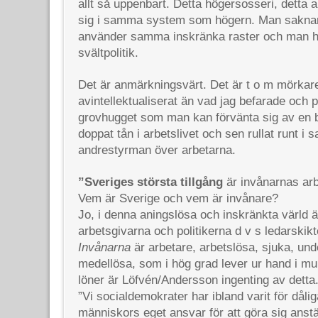
allt så uppenbart. Detta högersosseri, detta 
sig i samma system som högern. Man saknar 
använder samma inskränka raster och man hy
svältpolitik.
Det är anmärkningsvärt. Det är t o m mörkar
avintellektualiserat än vad jag befarade och p
grovhugget som man kan förvänta sig av en
doppat tån i arbetslivet och sen rullat runt i
andrestyrman över arbetarna.
”Sveriges största tillgång
är invånarnas arb
Vem är Sverige och vem är invånare?
Jo, i denna aningslösa och inskränkta värld 
arbetsgivarna och politikerna d v s ledarskikt
Invånarna
är arbetare, arbetslösa, sjuka, und
medellösa, som i hög grad lever ur hand i mu
löner är Löfvén/Andersson ingenting av detta
”Vi socialdemokrater har ibland varit för dåli
människors eget ansvar för att göra sig anstä