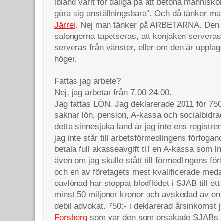
ibland varit för dåliga på att betona människo
göra sig anställningsbara”. Och då tänker 
Järrel
. Nej man tänker på ARBETARNA. Den fl
salongerna tapetseras, att konjaken serveras
serveras från vänster, eller om den är upplagd
höger.
Fattas jag arbete?
Nej, jag arbetar från 7.00-24.00.
Jag fattas LÖN. Jag deklarerade 2011 för 750:
saknar lön, pension, A-kassa och socialbidrag
detta sinnesjuka land är jag inte ens registr
jag inte står till arbetsförmedlingens förfoga
betala full akasseavgift till en A-kassa som in
även om jag skulle stått till förmedlingens f
och en av företagets mest kvalificerade meda
oavlönad har stoppat blodflödet i SJAB till et
minst 50 miljoner kronor och avskedad av en 
debil advokat. 750:- i deklarerad årsinkomst
Forsberg
som var den som orsakade SJABs b