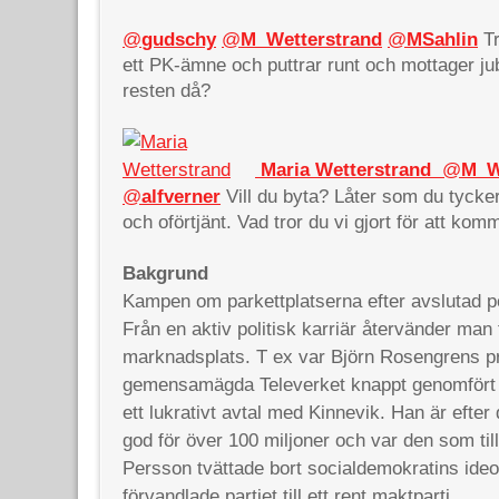
@
gudschy
@
M_Wetterstrand
@
MSahlin
Tr
ett PK-ämne och puttrar runt och mottager jub
resten då?
Maria Wetterstrand
‏ @
M_W
@
alfverner
Vill du byta? Låter som du tycke
och oförtjänt. Vad tror du vi gjort för att kom
Bakgrund
Kampen om parkettplatserna efter avslutad pol
Från en aktiv politisk karriär återvänder man t
marknadsplats. T ex var Björn Rosengrens pri
gemensamägda Televerket knappt genomfört fö
ett lukrativt avtal med Kinnevik. Han är efter 
god för över 100 miljoner och var den som 
Persson tvättade bort socialdemokratins ideo
förvandlade partiet till ett rent maktparti.