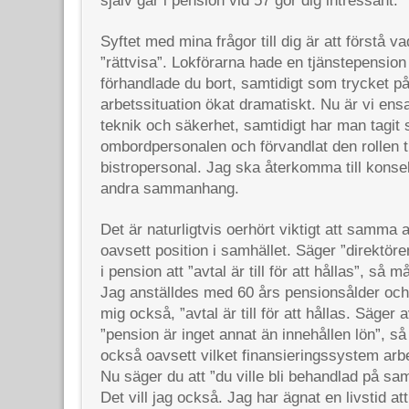
själv går i pension vid 57 gör dig intressant.
Syftet med mina frågor till dig är att förstå
”rättvisa”. Lokförarna hade en tjänstepensio
förhandlade du bort, samtidigt som trycket på
arbetssituation ökat dramatiskt. Nu är vi en
teknik och säkerhet, samtidigt har man tagit
ombordpersonalen och förvandlat den rollen ti
bistropersonal. Jag ska återkomma till konsek
andra sammanhang.
Det är naturligtvis oerhört viktigt att samm
oavsett position i samhället. Säger ”direktöre
i pension att ”avtal är till för att hållas”, så m
Jag anställdes med 60 års pensionsålder och 
mig också, ”avtal är till för att hållas. Säger
”pension är inget annat än innehållen lön”, så
också oavsett vilket finansieringssystem arbe
Nu säger du att ”du ville bli behandlad på s
Det vill jag också. Jag har ägnat en livstid att 