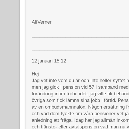
AlfVerner
_____________________________________
_____________________________________
12 januari 15.12
Hej
Jag vet inte vem du är och inte heller syftet 
men jag gick i pension vid 57 i samband med a
förändring inom förbundet. jag ville bli beh
övriga som fick lämna sina jobb i förtid. Pen
av en ombudsmannnalön. Någon ersättning frå
och vad dom tyckte om våra pensioner vet jag
anledning att fråga. Idag har jag allmän ink
och tjänste- eller avtalspension vad man nu vi