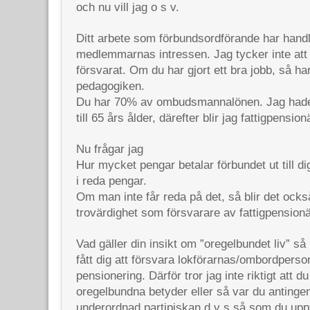
och nu vill jag o s v.
Ditt arbete som förbundsordförande har handl
medlemmarnas intressen. Jag tycker inte att 
försvarat. Om du har gjort ett bra jobb, så h
pedagogiken.
Du har 70% av ombudsmannalönen. Jag had
till 65 års ålder, därefter blir jag fattigpension
Nu frågar jag
Hur mycket pengar betalar förbundet ut till di
i reda pengar.
Om man inte får reda på det, så blir det också
trovärdighet som försvarare av fattigpensionä
Vad gäller din insikt om ”oregelbundet liv” så
fått dig att försvara lokförarnas/ombordpersona
pensionering. Därför tror jag inte riktigt att d
oregelbundna betyder eller så var du antingen
underordnad partipiskan d v s så som du upp