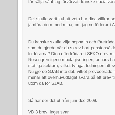
får sälja sånt jag förvärvat, kanske socialvår
Det skulle varit kul att veta hur dina villkor 
jämföra dom med mina, om jag nu förlorar i 
Du kanske skulle vilja hoppa in och företräd
som du gjorde när du skrev bort pensionsålde
lokförarna? Dina efterträdare i SEKO drev me
Rosengren igenom bolagiseringen, annars hade
statliga sektorn, vilket tvingat ledningen att
Nu gjorde SJAB inte det, vilket provocerade f
menar att överhuvudtaget svara på ett brev til
utom då för SJAB.
Så här ser det ut från juni-dec 2009.
VD
3 brev, inget svar