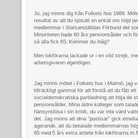
Jo, jag minns dig från Folkets hus 1989. Möte
resultat av att du sjösatt en enkät om höjd pe
medlemmar i Statsanställdas Förbund det s
Minoriteten hade 60 års pensionsålder och fö
så alla fick 65. Kommer du ihåg?
Men lokförarna lackade ur i en vild strejk, m
arbetsgivaren egentligen.
Jag minns mötet i Folkets hus i Malmö, jag v
tillräckligt gammal för att förstå att du fått et
socialdemokratiska partiledning att höja de s
pensionsålder. Mina äldre kolleger som talad
hänsynslösa i sin kritik, du var inte värd vatte
det. Jag minns att dina ”postisar” gick emella
agerande, att du betalade medlemmarnas högr
65 med 5 års extra arbete från lokförarna m.