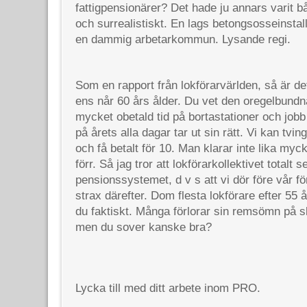
fattigpensionärer? Det hade ju annars varit b
och surrealistiskt. En lags betongsosseinsta
en dammig arbetarkommun. Lysande regi.
Som en rapport från lokförarvärlden, så är de
ens når 60 års ålder. Du vet den oregelbundn
mycket obetald tid på bortastationer och jobb
på årets alla dagar tar ut sin rätt. Vi kan tvi
och få betalt för 10. Man klarar inte lika my
förr. Så jag tror att lokförarkollektivet totalt se
pensionssystemet, d v s att vi dör före vår för
strax därefter. Dom flesta lokförare efter 55 å
du faktiskt. Många förlorar sin remsömn på slu
men du sover kanske bra?
Lycka till med ditt arbete inom PRO.