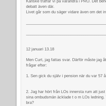
Kanske träffar vi på varandra i PRO. Det beh
debatt även där.
Livet går som du säger vidare även om det int
_____________________________________
_____________________________________
12 januari 13.18
Men Curt, jag fattas svar. Därför måste jag
frågar efter:
1. Sen gick du själv i pension när du var 57 å
2. Jag har hört från LOs innersta rum att jus
sina ombudsmän äcklade t o m LOs ledning. V
bra?