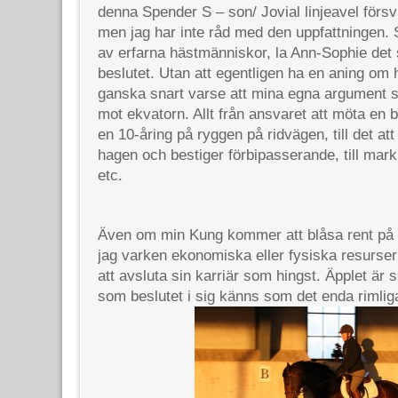
denna Spender S – son/ Jovial linjeavel försv
men jag har inte råd med den uppfattningen.
av erfarna hästmänniskor, la Ann-Sophie det s
beslutet.
Utan att egentligen ha en aning om 
ganska snart varse att mina egna argument st
mot ekvatorn. Allt från ansvaret att möta en
en 10-åring på ryggen på ridvägen, till det at
hagen och bestiger förbipasserande, till mark
etc.
Även om min Kung kommer att blåsa rent på 
jag varken ekonomiska eller fysiska resurse
att avsluta sin karriär som hingst. Äpplet är su
som beslutet i sig känns som det enda rimlig