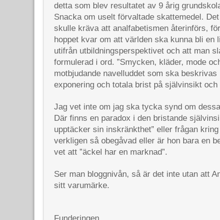
detta som blev resultatet av 9 årig grundsk
Snacka om uselt förvaltade skattemedel. Det
skulle kräva att analfabetismen återinförs, fö
hoppet kvar om att världen ska kunna bli en lit
utifrån utbildningsperspektivet och att man sl
formulerad i ord. ”Smycken, kläder, mode och 
motbjudande navelluddet som ska beskrivas in 
exponering och totala brist på självinsikt och 
Jag vet inte om jag ska tycka synd om dessa 
Där finns en paradox i den bristande självins
upptäcker sin inskränkthet” eller frågan krin
verkligen så obegåvad eller är hon bara en 
vet att ”äckel har en marknad”.
Ser man bloggnivån, så är det inte utan att Ank
sitt varumärke.
Funderingen