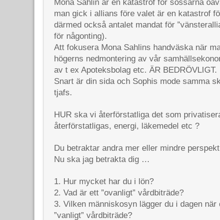
Mona Sahlin är en katastrof för sossarna oav
man gick i allians före valet är en katastrof f
därmed också antalet mandat för ”vänsteralli
för någonting).
Att fokusera Mona Sahlins handväska när ma
högerns nedmontering av vår samhällsekonom
av t ex Apoteksbolag etc. ÄR BEDRÖVLIGT.
Snart är din sida och Sophis mode samma skit,
tjafs.
HUR ska vi återförstatliga det som privatise
återförstatligas, energi, läkemedel etc ?
Du betraktar andra mer eller mindre perspekti
Nu ska jag betrakta dig …
1. Hur mycket har du i lön?
2. Vad är ett ”ovanligt” vårdbiträde?
3. Vilken människosyn lägger du i dagen när 
”vanligt” vårdbiträde?