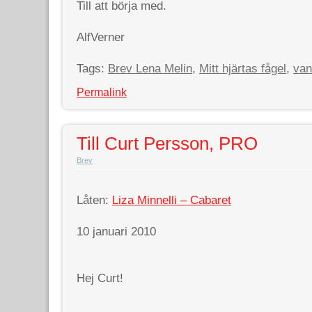
Till att börja med.
AlfVerner
Tags:
Brev Lena Melin
,
Mitt hjärtas fågel
,
van
Permalink
Till Curt Persson, PRO
Brev
Låten:
Liza Minnelli – Cabaret
10 januari 2010
Hej Curt!