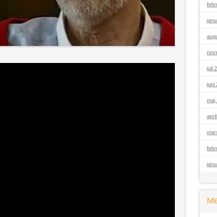
febr
janu
augu
nov
juli
juni
maj
apri
mar
febr
janu
Me