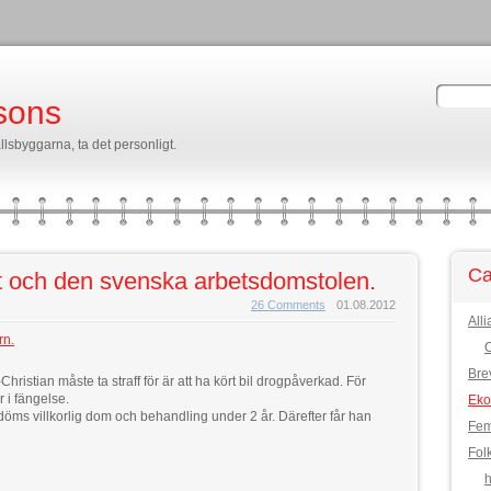
sons
llsbyggarna, ta det personligt.
Ca
 och den svenska arbetsdomstolen.
26 Comments
01.08.2012
All
rn.
C
Bre
hristian måste ta straff för är att ha kört bil drogpåverkad. För
 i fängelse.
Eko
t döms villkorlig dom och behandling under 2 år. Därefter får han
Fem
Fol