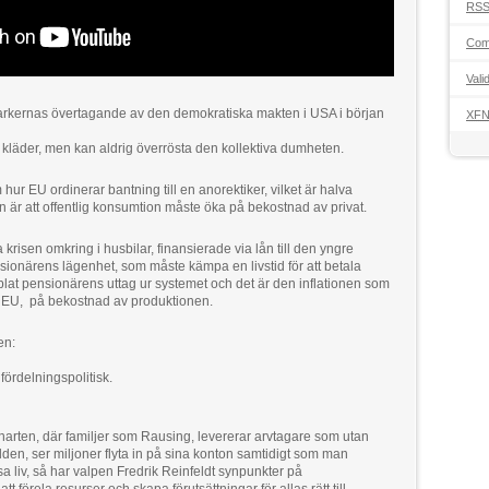
RS
Com
Vali
arkernas övertagande av den demokratiska makten i USA i början
XF
 kläder, men kan aldrig överrösta den kollektiva dumheten.
hur EU ordinerar bantning till en anorektiker, vilket är halva
är att offentlig konsumtion måste öka på bekostnad av privat.
risen omkring i husbilar, finansierade via lån till den yngre
ionärens lägenhet, som måste kämpa en livstid för att betala
bblat pensionärens uttag ur systemet och det är den inflationen som
ive EU, på bekostnad av produktionen.
en:
 fördelningspolitisk.
anarten, där familjer som Rausing, levererar arvtagare som utan
älden, ser miljoner flyta in på sina konton samtidigt som man
a liv, så har valpen Fredrik Reinfeldt synpunkter på