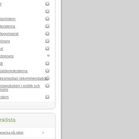
t
lanöstern
eraterna
tegoriserat
liners
si
otopoesi
AB
ialdemokraterna
kesmedjan rekommendation
slagsboken i politik och
nomi
stern
nklista
anacka på nätet