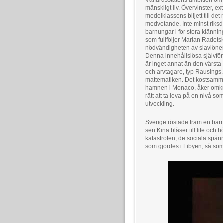
Välfärdsstatens ambition om at
mänskligt liv. Övervinster, e
medelklassens biljett till de
medvetande. Inte minst riks
barnungar i för stora klänni
som fullföljer Marian Radets
nödvändigheten av slavlöner 
Denna innehållslösa självfört
är inget annat än den värsta
och arvtagare, typ Rausings
mattematiken. Det kostsamma
hamnen i Monaco, åker omkrin
rätt att ta leva på en nivå so
utveckling.
Sverige röstade fram en barnu
sen Kina blåser till lite och
katastrofen, de sociala spänn
som gjordes i Libyen, så som