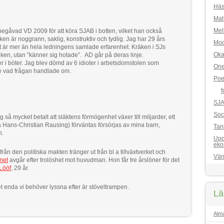
Häs
Mat
Mel
rbegåvad VD 2009 för att köra SJAB i botten, vilket han också
ken är noggrann, saklig, konstruktiv och tydlig. Jag har 29 års
Mod
ket är mer än hela ledningens samlade erfarenhet. Kräken i SJs
Oka
tiken, utan ”känner sig hotade”. AD går på deras linje.
oner i böter. Jag blev dömd av 6 idioter i arbetsdomstolen som
One
de vad frågan handlade om.
Poe
f
SJ
Soc
 så mycket betalt att släktens förmögenhet växer till miljarder, ett
 Hans-Christian Rausing) förväntas försörjas av mina barn,
Tan
n.
Upp
eko
rån den politiska makten tränger ut från bl a tillväxtverket och
Vän
net
avgår efter trolöshet mot huvudman. Hon får tre årslöner för det
Lööf
, 29 år.
t enda vi behöver lyssna efter är stöveltrampen.
Lä
Alm