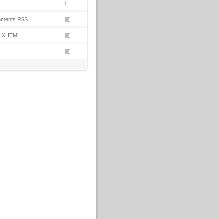
S
ments
RSS
d
XHTML
N