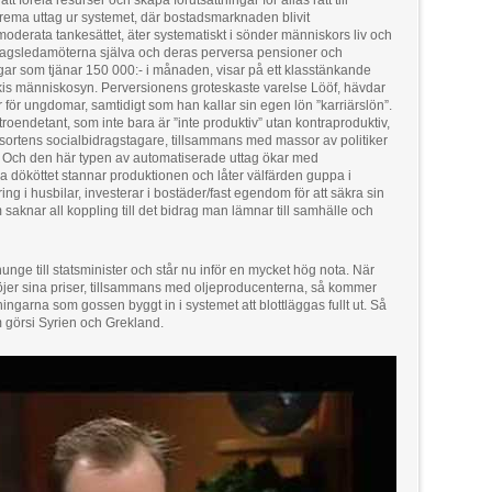
t förela resurser och skapa förutsättningar för allas rätt till
xtrema uttag ur systemet, där bostadsmarknaden blivit
t moderata tankesättet, äter systematiskt i sönder människors liv och
dagsledamöterna själva och deras perversa pensioner och
ngar som tjänar 150 000:- i månaden, visar på ett klasstänkande
kis människosyn. Perversionens groteskaste varelse Lööf, hävdar
för ungdomar, samtidigt som han kallar sin egen lön ”karriärslön”.
roendetant, som inte bara är ”inte produktiv” utan kontraproduktiv,
 sortens socialbidragstagare, tillsammans med massor av politiker
. Och den här typen av automatiserade uttag ökar med
 dököttet stannar produktionen och låter välfärden guppa i
g i husbilar, investerar i bostäder/fast egendom för att säkra sin
m saknar all koppling till det bidrag man lämnar till samhälle och
nge till statsminister och står nu inför en mycket hög nota. När
 höjer sina priser, tillsammans med oljeproducenterna, så kommer
ingarna som gossen byggt in i systemet att blottläggas fullt ut. Så
 görsi Syrien och Grekland.