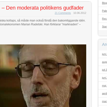
Blo
 – Den moderata politikens gudfader
Pale
21 Comments
10.06.2012
Rec
miska kollaps, så måste man också förstå den bakomliggande idén.
nationalekonomen Marian Radetski. Han förklarar ”marknaden” –
Star
Ar
juni
augu
juli
juni
maj
apri
mar