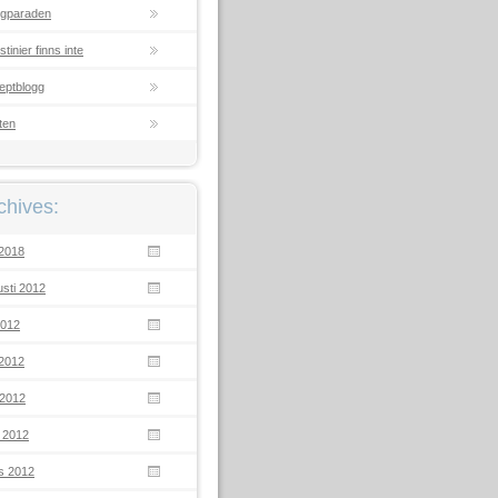
ggparaden
stinier finns inte
eptblogg
ten
chives:
 2018
sti 2012
 2012
 2012
 2012
l 2012
s 2012