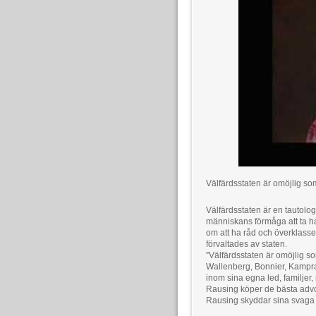
Välfärdsstaten är omöjlig som
Välfärdsstaten är en tautolog
människans förmåga att ta ha
om att ha råd och överklassen
förvaltades av staten.
”Välfärdsstaten är omöjlig som
Wallenberg, Bonnier, Kampra
inom sina egna led, familjer, 
Rausing köper de bästa advo
Rausing skyddar sina svaga i