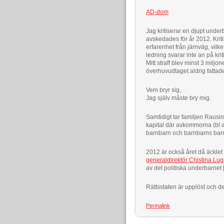
AD-dom
Jag kritiserar en djupt unde
avskedades för år 2012. Kriti
erfarenhet från järnväg, vil
ledning svarar inte an på kri
Mitt straff blev minst 3 milj
överhuvudtaget aldrig fatta
Vem bryr sig,
Jag själv måste bry mig.
Samtidigt tar familjen Rausing
kapital där avkommorna (bl a
barnbarn och barnbarns bar
2012 är också året då äcklet f
generaldirektör Chistina Lug
av det politiska underbarnet
Rättsstaten är upplöst och de
Permalink