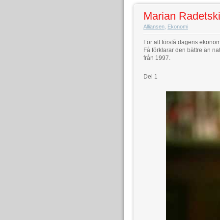
Marian Radetski
Alliansen
,
Ekonomi
För att förstå dagens ekono
Få förklarar den bättre än 
från 1997.
Del 1