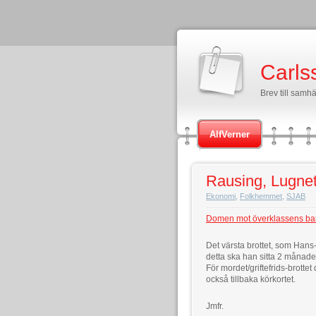
Carls
Brev till samhä
AlfVerner
Rausing, Lugnet
Ekonomi
,
Folkhemmet
,
SJAB
Domen mot överklassens ba
Det värsta brottet, som Hans-C
detta ska han sitta 2 månader
För mordet/griftefrids-brotte
också tillbaka körkortet.
Jmfr.