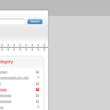
tegory:
iansen
enterpartiet och Lööf.
v
nomi
inismen
khemmet
hus