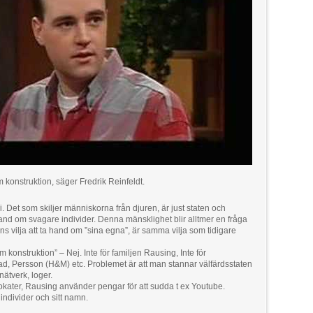
 konstruktion, säger Fredrik Reinfeldt.
i. Det som skiljer människorna från djuren, är just staten och
nd om svagare individer. Denna mänsklighet blir alltmer en fråga
s vilja att ta hand om ”sina egna”, är samma vilja som tidigare
 konstruktion” – Nej. Inte för familjen Rausing, Inte för
d, Persson (H&M) etc. Problemet är att man stannar välfärdsstaten
nätverk, loger.
kater, Rausing använder pengar för att sudda t ex Youtube.
ndivider och sitt namn.