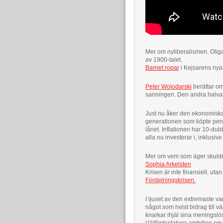
Mer om nyliberalismen. Olig
av 1900-talet.
Barnet ropar
i Kejsarens nya
Peter Wolodarski
berättar om 
sanningen. Den andra halvan 
Just nu åker den ekonomiska k
generationen som köpte pens
lånet. Inflationen har 10-du
alla nu investerar i, inklus
Mer om vem som äger skuld
Sophia Arkelsten
Krisen är inte finansiell, utan
Fördelningskrisen.
I ljuset av den extremaste v
något som helst bidrag till v
knarkar ihjäl sina meningslös